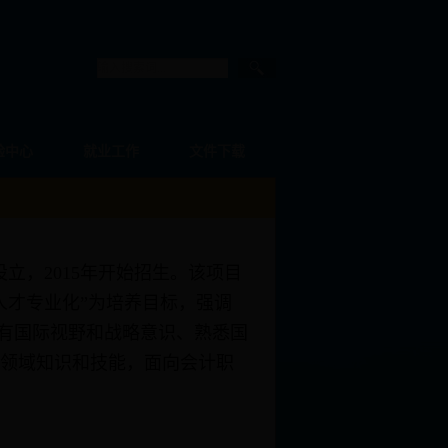
验中心
就业工作
文件下载
设立，2015年开始招生。该项目
人才专业化”为培养目标，强调
具有国际视野和战略意识、熟悉国
领域知识和技能，面向会计职