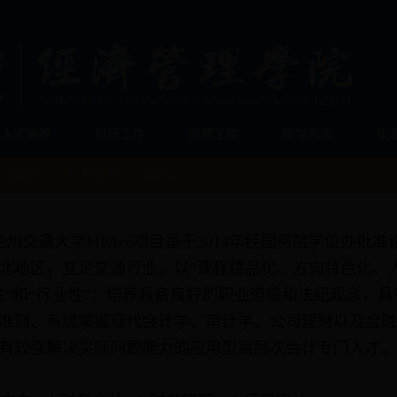
人才培养
科研工作
党建工作
团学风采
实
：
首页
>>
人才培养
>>
MPAcc
州交通大学MPAcc项目是于2014年经国务院学位办批准
北地区，立足交通行业，以“课程精品化、方向特色化、
性”和“行业性”；培养具备良好的职业道德和法纪观念，
准则、系统掌握现代会计学、审计学、公司理财以及金融
有较强解决实际问题能力的应用型高层次会计专门人才。