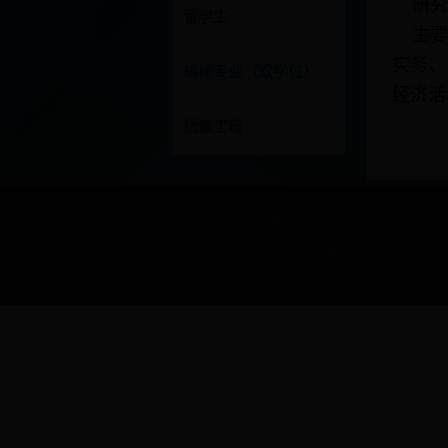
研究方
留学生
主要课
实务、
辅修专业（双学位）
经济活
质量工程
学院首页
|
网站地图
|
联系我们
CopyRight 2015?365bet备用器 版权所有